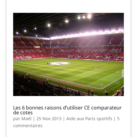
Les 6 bonnes raisons d’utiliser CE comparateur
de cotes
par
Maël
|
25 Nov 2013
|
Aide aux Paris sportifs
|
5
commentaires