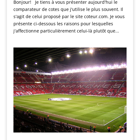
Bonjour! Je tiens à vous présenter aujourd'hui le
comparateur de cotes que j'utilise le plus souvent. Il
s'agit de celui proposé par le site coteur.com. Je vous
présente ci-dessous les raisons pour lesquelles
j'affectionne particulièrement celui-là plutôt que...