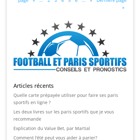
page
«
...
2
3
4
5
6
...
»
Dernière page
»
Articles récents
Quelle carte prépayée utiliser pour faire ses paris
sportifs en ligne ?
Les deux livres sur les paris sportifs que je vous
recommande
Explication du Value Bet, par Martial
Comment l’été peut vous aider à parier?