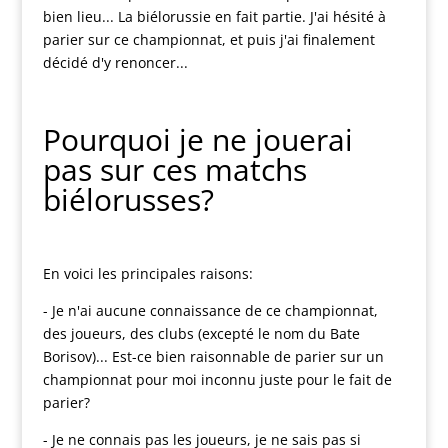
bien lieu... La biélorussie en fait partie. J'ai hésité à
parier sur ce championnat, et puis j'ai finalement
décidé d'y renoncer...
Pourquoi je ne jouerai
pas sur ces matchs
biélorusses?
En voici les principales raisons:
- Je n'ai aucune connaissance de ce championnat,
des joueurs, des clubs (excepté le nom du Bate
Borisov)... Est-ce bien raisonnable de parier sur un
championnat pour moi inconnu juste pour le fait de
parier?
- Je ne connais pas les joueurs, je ne sais pas si