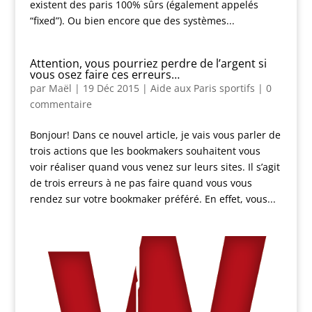
existent des paris 100% sûrs (également appelés
“fixed”). Ou bien encore que des systèmes...
Attention, vous pourriez perdre de l’argent si
vous osez faire ces erreurs…
par
Maël
|
19 Déc 2015
|
Aide aux Paris sportifs
|
0
commentaire
Bonjour! Dans ce nouvel article, je vais vous parler de
trois actions que les bookmakers souhaitent vous
voir réaliser quand vous venez sur leurs sites. Il s’agit
de trois erreurs à ne pas faire quand vous vous
rendez sur votre bookmaker préféré. En effet, vous...