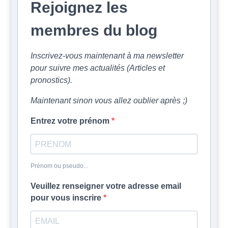
Rejoignez les
membres du blog
Inscrivez-vous maintenant à ma newsletter
pour suivre mes actualités (Articles et
pronostics).
Maintenant sinon vous allez oublier après ;)
Entrez votre prénom
Prénom ou pseudo...
Veuillez renseigner votre adresse email
pour vous inscrire