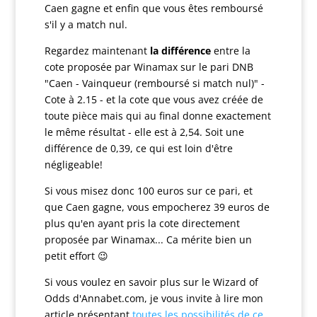
Caen gagne et enfin que vous êtes remboursé
s'il y a match nul.
Regardez maintenant
la différence
entre la
cote proposée par Winamax sur le pari DNB
"Caen - Vainqueur (remboursé si match nul)" -
Cote à 2.15 - et la cote que vous avez créée de
toute pièce mais qui au final donne exactement
le même résultat - elle est à 2,54. Soit une
différence de 0,39, ce qui est loin d'être
négligeable!
Si vous misez donc 100 euros sur ce pari, et
que Caen gagne, vous empocherez 39 euros de
plus qu'en ayant pris la cote directement
proposée par Winamax... Ca mérite bien un
petit effort 😉
Si vous voulez en savoir plus sur le Wizard of
Odds d'Annabet.com, je vous invite à lire mon
article présentant
toutes les possibilités de ce