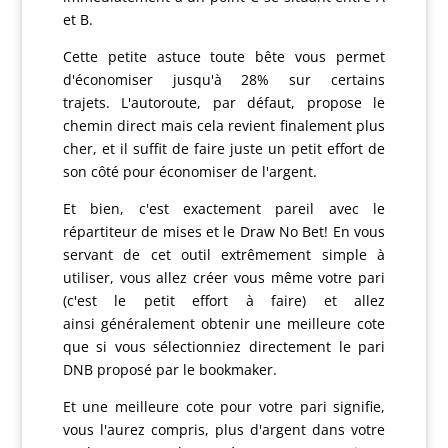
et B.
Cette petite astuce toute bête vous permet
d'économiser jusqu'à 28% sur certains
trajets. L'autoroute, par défaut, propose le
chemin direct mais cela revient finalement plus
cher, et il suffit de faire juste un petit effort de
son côté pour économiser de l'argent.
Et bien, c'est exactement pareil avec le
répartiteur de mises et le Draw No Bet! En vous
servant de cet outil extrêmement simple à
utiliser, vous allez créer vous même votre pari
(c'est le petit effort à faire) et allez
ainsi généralement obtenir une meilleure cote
que si vous sélectionniez directement le pari
DNB proposé par le bookmaker.
Et une meilleure cote pour votre pari signifie,
vous l'aurez compris, plus d'argent dans votre