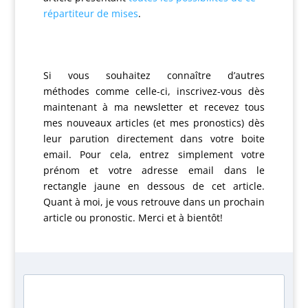
répartiteur de mises
.
Si vous souhaitez connaître d’autres
méthodes comme celle-ci, inscrivez-vous dès
maintenant à ma newsletter et recevez tous
mes nouveaux articles (et mes pronostics) dès
leur parution directement dans votre boite
email. Pour cela, entrez simplement votre
prénom et votre adresse email dans le
rectangle jaune en dessous de cet article.
Quant à moi, je vous retrouve dans un prochain
article ou pronostic. Merci et à bientôt!