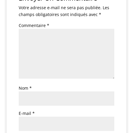
Votre adresse e-mail ne sera pas publiée.
Les
champs obligatoires sont indiqués avec
*
Commentaire
*
Nom
*
E-mail
*