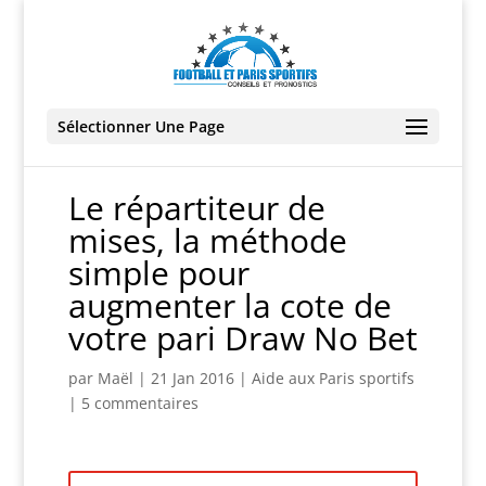
Sélectionner Une Page
Le répartiteur de
mises, la méthode
simple pour
augmenter la cote de
votre pari Draw No Bet
par
Maël
|
21 Jan 2016
|
Aide aux Paris sportifs
|
5 commentaires