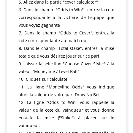
Allez dans la partie "cover calculator"
Dans le champ "Odds to Win", entrez la cote
correspondante à la victoire de l'équipe que
vous voyez gagnante
Dans le champ "Odds to Cover", entrez la
cote correspondante au match nul
Dans le champ "Total stake", entrez la mise
totale que vous désirez jouer sur ce pari
Laisser la sélection "Choose Cover Style:" à la
valeur "Moneyline / Level Ball"
Cliquez sur calculate
La ligne "Moneyline Odds" vous indique
alors la valeur de votre pari Draw No Bet
La ligne "Odds to Win" vous rappelle la
valeur de la cote du vainqueur et vous donne
ensuite la mise ("Stake") à placer sur le
vainqueur.