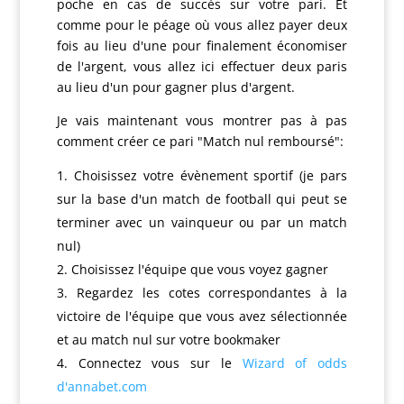
poche en cas de succès sur votre pari. Et
comme pour le péage où vous allez payer deux
fois au lieu d'une pour finalement économiser
de l'argent, vous allez ici effectuer deux paris
au lieu d'un pour gagner plus d'argent.
Je vais maintenant vous montrer pas à pas
comment créer ce pari "Match nul remboursé":
Choisissez votre évènement sportif (je pars
sur la base d'un match de football qui peut se
terminer avec un vainqueur ou par un match
nul)
Choisissez l'équipe que vous voyez gagner
Regardez les cotes correspondantes à la
victoire de l'équipe que vous avez sélectionnée
et au match nul sur votre bookmaker
Connectez vous sur le
Wizard of odds
d'annabet.com