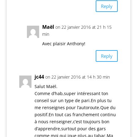
Reply
Maël
on 22 janvier 2016 at 21 h 15
min
Avec plaisir Anthony!
Reply
jc44
on 22 janvier 2016 at 14 h 30 min
Salut Maël.
Comme d’hab,super intéressant ton
conseil sur un type de pari.En plus tu
me renseignes pour l’autoroute.Que du
positif.En tout cas franchement continu
à nous renseigner,c’est toujours bon
d’apprendre,surtout pour des gars
comme moi qui joue plus au tabac.Ma