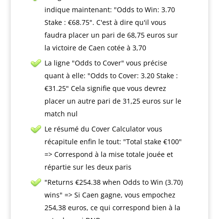
indique maintenant: "Odds to Win: 3.70
Stake : €68.75". C'est à dire qu'il vous
faudra placer un pari de 68,75 euros sur
la victoire de Caen cotée à 3,70
La ligne "Odds to Cover" vous précise
quant à elle: "Odds to Cover: 3.20 Stake :
€31.25" Cela signifie que vous devrez
placer un autre pari de 31,25 euros sur le
match nul
Le résumé du Cover Calculator vous
récapitule enfin le tout: "Total stake €100"
=> Correspond à la mise totale jouée et
répartie sur les deux paris
"Returns €254.38 when Odds to Win (3.70)
wins" => Si Caen gagne, vous empochez
254,38 euros, ce qui correspond bien à la