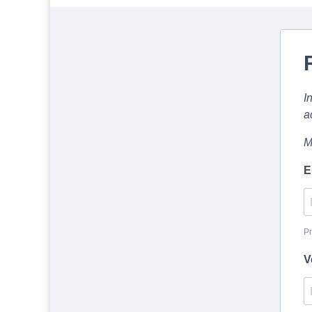
I
a
M
E
Pr
V