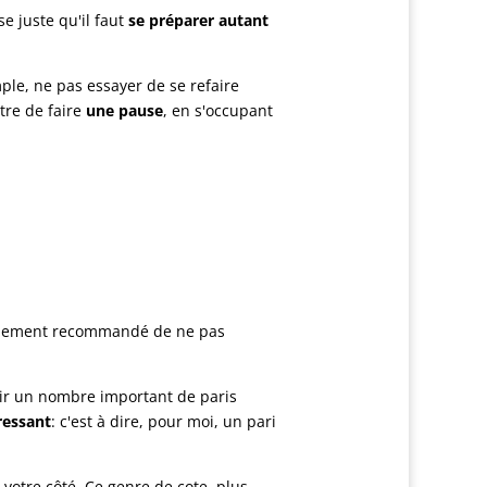
se juste qu'il faut
se préparer autant
le, ne pas essayer de se refaire
être de faire
une pause
, en s'occupant
ralement recommandé de ne pas
lloir un nombre important de paris
ressant
: c'est à dire, pour moi, un pari
votre côté. Ce genre de cote, plus