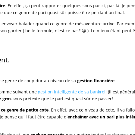
ire
. En effet, ça peut rapporter quelques sous par-ci, par-là. Je pen
e que ce genre de pari quasi sûr puisse être perdant au final.
 envoyer balader quand ce genre de mésaventure arrive. Par exemp
son garder ( belle formule, n'est ce pas? 😉 ). Le mieux étant peut 
nt.
ce genre de coup dur au niveau de sa
gestion financière
.
e somme suivant une
gestion intelligente de sa bankroll
(il est géné
r gros
sous prétexte que le pari est quasi sûr de passer!
e ce genre de petite cote
. En effet, avec ce niveau de cote, il va fa
 Je pense qu'il faut être capable d'
enchaîner avec un pari plus inté
éflexion et une
analyse poussée
pour mettre toutes les chances de 