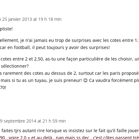
 25 janvier 2013 at 19 h 18 min
ptiste!
llement, je n’ai jamais eu trop de surprises avec les cotes entre 1,7
car en football, il peut toujours y avoir des surprises!
 cotes entre 2 et 2,50, as-tu une façon particulière de les choisir,
 sélectionner?
is rarement des cotes au dessus de 2, surtout car les paris propos
 mais si tu as un tuyau, je suis preneur! 😉 Ca vaudra forcément p
,70!
 9 septembre 2014 at 21 h 59 min
faites tjrs autant rire lorsque vs insistez sur le fait qu’il faille jou
.90 , voire 2.0 + et au delà.. nan mais ss dec , c’est côtes passent tr