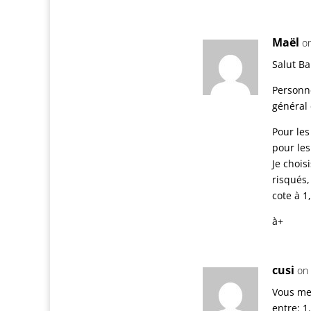
Maël
on
Salut Ba
Personne
général 
Pour les
pour les
Je chois
risqués,
cote à 1
à+
cusi
on
Vous me 
entre: 1