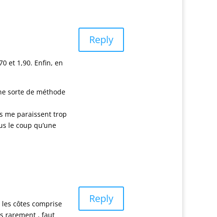
Reply
0 et 1,90. Enfin, en
 une sorte de méthode
és me paraissent trop
lus le coup qu’une
Reply
er les côtes comprise
ès rarement , faut