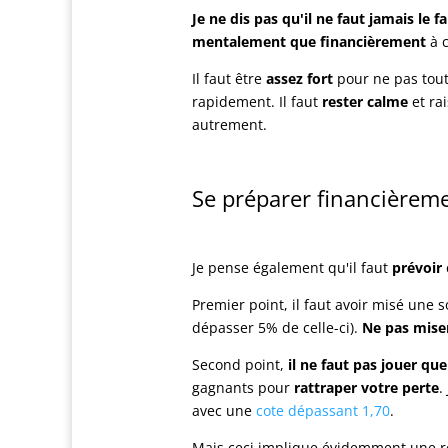
Je ne dis pas qu'il ne faut jamais le fa
mentalement que financièrement
à c
Il faut être
assez fort
pour ne pas tout
rapidement. Il faut
rester calme
et rai
autrement.
Se préparer financièreme
Je pense également qu'il faut
prévoir
Premier point, il faut avoir misé un
dépasser 5% de celle-ci).
Ne pas mise
Second point,
il ne faut pas jouer qu
gagnants pour
rattraper votre perte
.
avec une
cote dépassant 1,70
.
Mais ceci implique évidemment une r