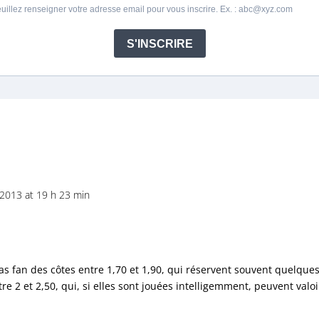
uillez renseigner votre adresse email pour vous inscrire. Ex. : abc@xyz.com
S'INSCRIRE
 2013 at 19 h 23 min
.
pas fan des côtes entre 1,70 et 1,90, qui réservent souvent quelques
re 2 et 2,50, qui, si elles sont jouées intelligemment, peuvent valoi