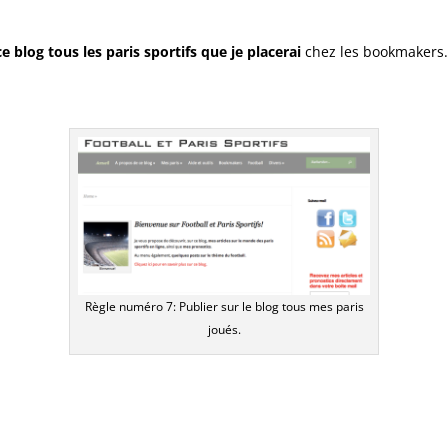
ce blog tous les paris sportifs que je placerai
chez les bookmakers.
Règle numéro 7: Publier sur le blog tous mes paris
joués.