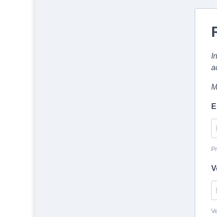
I
a
M
E
Pr
V
Ve