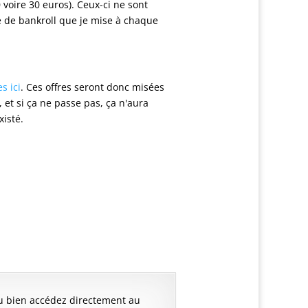
0 voire 30 euros). Ceux-ci ne sont
e de bankroll que je mise à chaque
s ici
. Ces offres seront donc misées
 et si ça ne passe pas, ça n'aura
isté.
ou bien accédez directement au