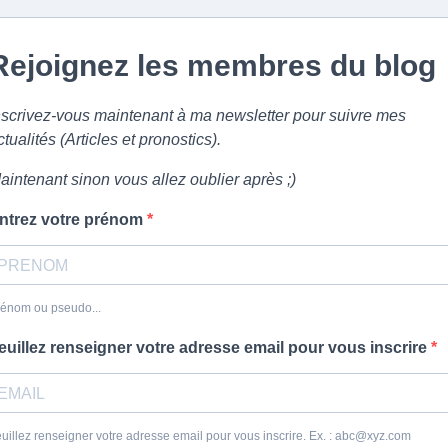
Rejoignez les membres du blog
nscrivez-vous maintenant à ma newsletter pour suivre mes
ctualités (Articles et pronostics).
aintenant sinon vous allez oublier après ;)
ntrez votre prénom
énom ou pseudo...
euillez renseigner votre adresse email pour vous inscrire
uillez renseigner votre adresse email pour vous inscrire. Ex. : abc@xyz.com