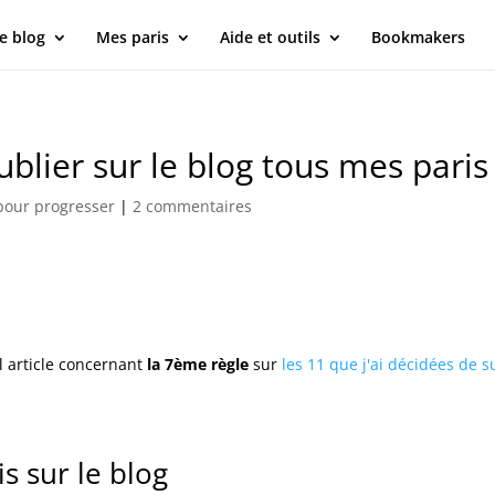
e blog
Mes paris
Aide et outils
Bookmakers
blier sur le blog tous mes paris
pour progresser
|
2 commentaires
l article concernant
la 7ème règle
sur
les 11 que j'ai décidées de s
s sur le blog