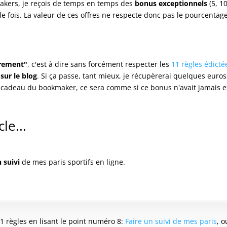
makers, je reçois de temps en temps des
bonus exceptionnels
(5, 1
 fois. La valeur de ces offres ne respecte donc pas le pourcentag
brement"
, c'est à dire sans forcément respecter les
11 règles édictée
 sur le blog
. Si ça passe, tant mieux, je récupèrerai quelques euros,
 cadeau du bookmaker, ce sera comme si ce bonus n'avait jamais ex
le...
n suivi
de mes paris sportifs en ligne.
1 règles en lisant le point numéro 8:
Faire un suivi de mes paris
, 