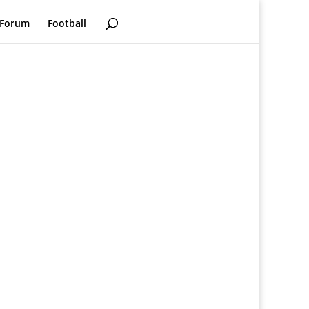
Forum
Football
 sportifs !